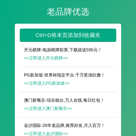
遥想公瑾当年，小乔初嫁了，雄姿英发。
羽扇纶巾，谈笑间，樯橹灰飞烟灭。
故国神游，多情应笑我，早生华发。
人生如梦，一尊还酹江月。